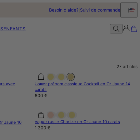
Besoin d'aide?
Suivi de commande
S
ENFANTS
27
articles
urs avec
Collier prénom classique Cocktail en Or Jaune 14
carats
600 €
Bague russe Charlize en Or Jaune 10 carats
Or Jaune 10
1 300 €