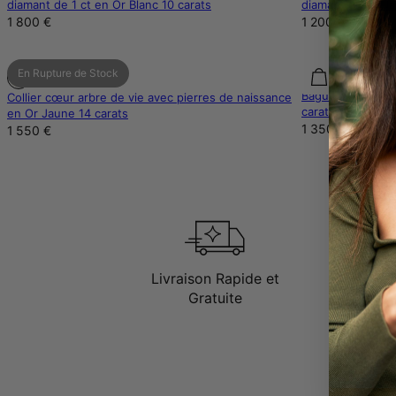
diamant de 1 ct en Or Blanc 10 carats
diamant en Or Ja
1 800 €
1 200 €
En Rupture de Stock
Diamant synthét
Bague russe Char
Collier cœur arbre de vie avec pierres de naissance
carats
en Or Jaune 14 carats
1 350 €
1 550 €
Livraison Rapide et
Gratuite