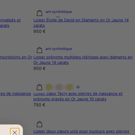
Diamant synthétique
nnalisés et
Collier Étoile de David en Diamants en Or Jaune 14
arats
carats
950 €
Diamant synthétique
inscriptions en Or
Collier prénoms multiples Héritage avec diamants en
Or Jaune 14 carats
950 €
res de naissance
Collier cœur Terry avec pierres de naissance et
prénoms gravés en Or Jaune 10 carats
750 €
anc 14 carats
Collier deux cœurs unis pour toujours avec pierres