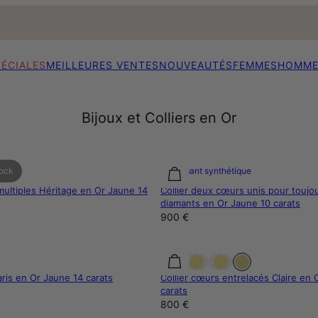
PÉCIALES
MEILLEURES VENTES
NOUVEAUTÉS
FEMMES
HOMME
Bijoux et Colliers en Or
tock
Diamant synthétique
multiples Héritage en Or Jaune 14
Collier deux cœurs unis pour toujo
diamants en Or Jaune 10 carats
900 €
aris en Or Jaune 14 carats
Collier cœurs entrelacés Claire en 
carats
800 €