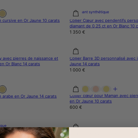
Diamant synthétique
n cursive en Or Jaune 10 carats
Collier Cœur avec pendentifs perso
diamant de 0,25 ct en Or Blanc 10 c
1 350 €
ry avec pierres de naissance et
Collier Barre 3D personnalisé avec 
n Or Blanc 14 carats
Jaune 14 carats
1 000 €
Collier cœur pour Maman avec pier
n arabe en Or Jaune 14 carats
en Or Jaune 10 carats
600 €
ique
s éclosion fleur de naissance et
Petit collier prénom Carrie en Or Bl