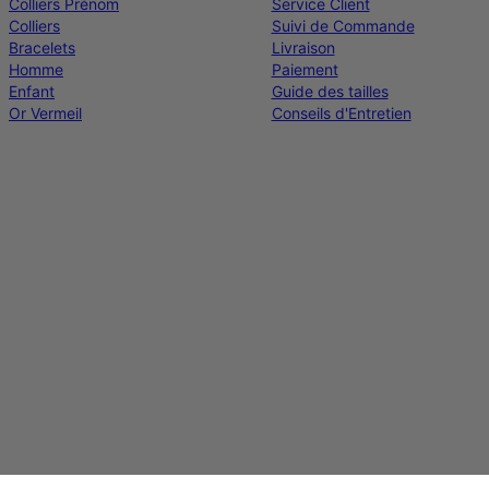
Colliers Prénom
Service Client
Colliers
Suivi de Commande
Bracelets
Livraison
Homme
Paiement
Enfant
Guide des tailles
Or Vermeil
Conseils d'Entretien