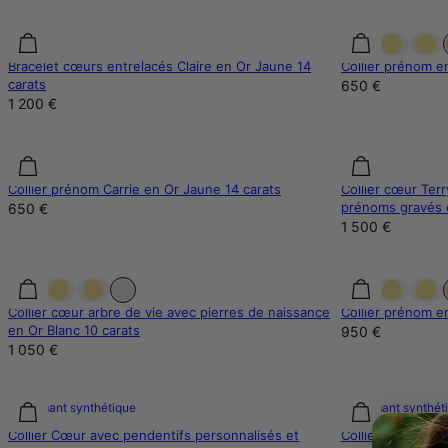
Bracelet cœurs entrelacés Claire en Or Jaune 14
Collier prénom e
carats
650 €
1 200 €
Collier prénom Carrie en Or Jaune 14 carats
Collier cœur Ter
prénoms gravés e
650 €
1 500 €
Collier cœur arbre de vie avec pierres de naissance
Collier prénom e
en Or Blanc 10 carats
950 €
1 050 €
Diamant synthétique
Diamant synthét
Collier Cœur avec pendentifs personnalisés et
Collier à maillon