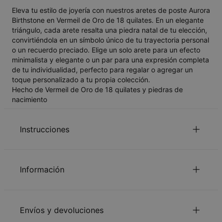
Eleva tu estilo de joyería con nuestros aretes de poste Aurora
Birthstone en Vermeil de Oro de 18 quilates. En un elegante
triángulo, cada arete resalta una piedra natal de tu elección,
convirtiéndola en un símbolo único de tu trayectoria personal
o un recuerdo preciado. Elige un solo arete para un efecto
minimalista y elegante o un par para una expresión completa
de tu individualidad, perfecto para regalar o agregar un
toque personalizado a tu propia colección.
Hecho de Vermeil de Oro de 18 quilates y piedras de
nacimiento
Instrucciones
Lee nuestra
.
política de seguridad para niños
Información
Por favor, siéntase libre de contactarnos por
e-mail
con
pedidos especiales o preguntas.,
ID:
110-12-4531-78
Medidas
5.84mm x 5.84mm
Envíos y devoluciones
Tipo de
Incrustaciones de piedras de nacimiento de
piedra
circonio cúbico