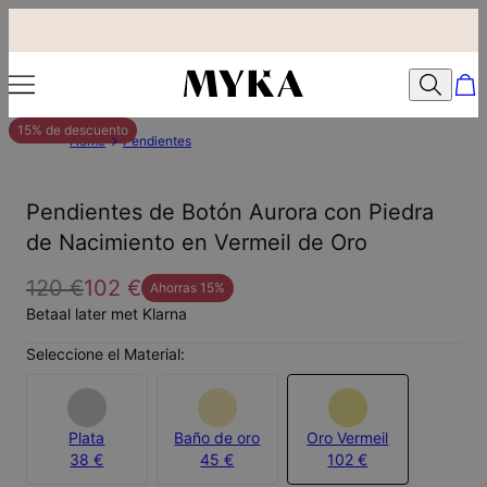
15% de descuento
Home
Pendientes
Pendientes de Botón Aurora con Piedra
de Nacimiento en Vermeil de Oro
120 €
102 €
Ahorras
15
%
Betaal later met Klarna
Seleccione el Material:
Plata
Baño de oro
Oro Vermeil
38 €
45 €
102 €