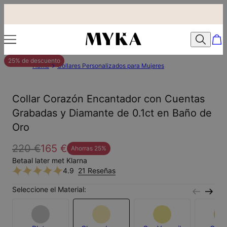
25% de descuento
Home
Collares Personalizados para Mujeres
Collar Corazón Encantador con Cuentas
Grabadas y Diamante de 0.1ct en Baño de
Oro
220 €
165 €
Ahorras
25
%
Betaal later met Klarna
4.9
21 Reseñas
Seleccione el Material: