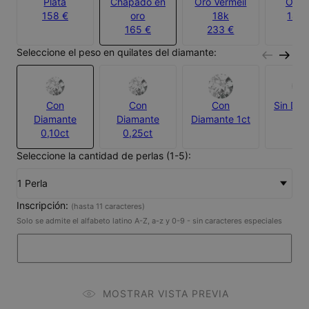
Plata
Chapado en
Oro Vermeil
Oro 
158 €
oro
18k
1450
165 €
233 €
Seleccione el peso en quilates del diamante:
Con
Con
Con
Sin Dia
Diamante
Diamante
Diamante 1ct
0,10ct
0,25ct
Seleccione la cantidad de perlas (1-5):
1 Perla
Inscripción:
(hasta 11 caracteres)
Solo se admite el alfabeto latino A-Z, a-z y 0-9 - sin caracteres especiales
MOSTRAR VISTA PREVIA