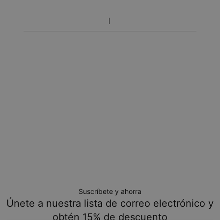
Política de devolución
Toma en cuenta que los artículos personalizados son únicos
y solo se pueden devolver para cambio o crédito en tienda.
Suscríbete y ahorra
Únete a nuestra lista de correo electrónico y
obtén 15% de descuento