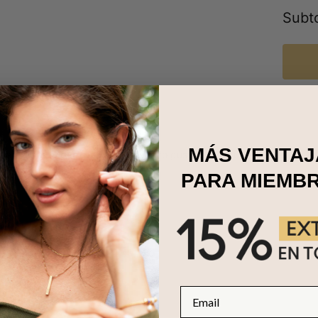
Subto
MÁS VENTAJ
ollar perfecto para darte un pequeño gusto a ti o a un ser querido. 
tuendo.
PARA MIEMB
Email