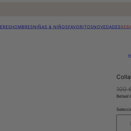
ERES
HOMBRES
NIÑAS & NIÑOS
FAVORITOS
NOVEDADES
REB
H
Colla
100 
Betaal 
Selecci