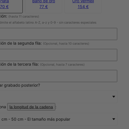
Plata
Baño de oro
Oro Vermeil
70 €
77 €
154 €
ción:
(hasta 11 caracteres)
dmite el alfabeto latino A-Z, a-z y 0-9 - sin caracteres especiales
ción de la segunda fila:
(Opcional, hasta 10 caracteres)
ión de la tercera fila:
(Opcional, hasta 7 caracteres)
r grabado posterior?
iona
:
la longitud de la cadena
 cm - 50 cm - El tamaño más popular