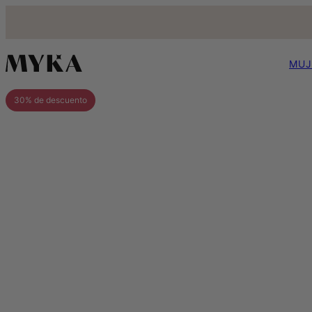
MUJ
30% de descuento