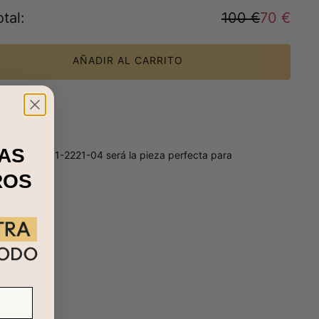
tal
:
100 €
70 €
AÑADIR AL CARRITO
AS
Nuestro 110-01-2221-04 será la pieza perfecta para
ROS