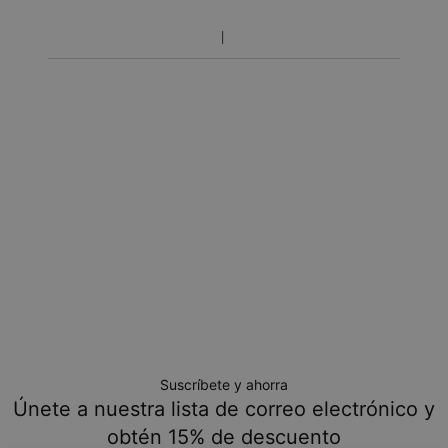
Política de devolución
Toma en cuenta que los artículos personalizados son únicos
y solo se pueden devolver para cambio o crédito en tienda.
Suscríbete y ahorra
Únete a nuestra lista de correo electrónico y
obtén 15% de descuento