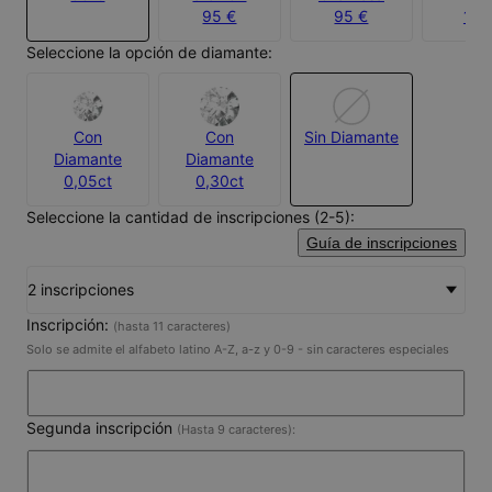
95 €
95 €
172
Seleccione la opción de diamante:
Con
Con
Sin Diamante
Diamante
Diamante
0,05ct
0,30ct
Seleccione la cantidad de inscripciones (2-5):
Guía de inscripciones
2 inscripciones
Inscripción:
(hasta 11 caracteres)
Solo se admite el alfabeto latino A-Z, a-z y 0-9 - sin caracteres especiales
Segunda inscripción
(Hasta 9 caracteres):