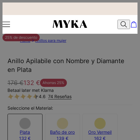
25% de descuento
Home
Anillos para mujer
Anillo Apilabile con Nombre y Diamante
en Plata
176 €
132 €
Ahorras
25
%
Betaal later met Klarna
4.6
74 Reseñas
Seleccione el Material:
Plata
Baño de oro
Oro Vermeil
132 €
139 €
162 €