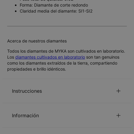
Forma: Diamante de corte redondo
Claridad media del diamante: SI1-SI2
Acerca de nuestros diamantes
Todos los diamantes de MYKA son cultivados en laboratorio.
Los
diamantes cultivados en laboratorio
son tan genuinos
como los diamantes extraídos de la tierra, compartiendo
propiedades e brillo idénticos.
Instrucciones
¿Puedo añadir una inscripción en el interior de este
artículo?
Información
Para este diseño solo es posible grabar una inscripción
¿La inscripción puede ser en otro idioma que no sea
en la parte exterior del anillo.
ID:
101-05-1738-90
en español?
Material principal
Metal de origen responsable