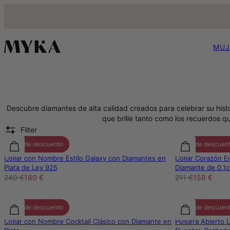
MUJ
Descubre diamantes de alta calidad creados para celebrar su histor
que brille tanto como los recuerdos 
Filter
25% de descuento
25% de descuen
Collar con Nombre Estilo Galaxy con Diamantes en
Collar Corazón 
Plata de Ley 925
Diamante de 0.1c
240 €
180 €
211 €
158 €
25% de descuento
25% de descuen
Collar con Nombre Cocktail Clásico con Diamante en
Pulsera Abierto 