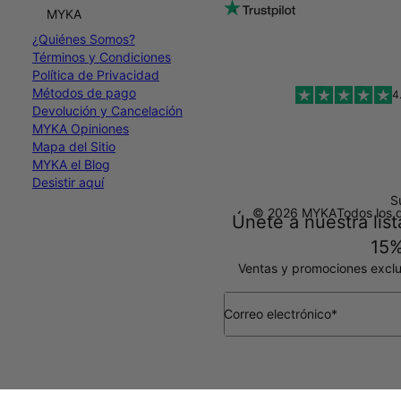
MYKA
¿Quiénes Somos?
Términos y Condiciones
Política de Privacidad
Métodos de pago
4
Devolución y Cancelación
MYKA Opiniones
Mapa del Sitio
MYKA el Blog
Desistir aquí
S
© 2026 MYKA
Todos los 
Únete a nuestra list
15%
Ventas y promociones exclu
Correo electrónico*