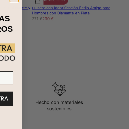
0.25ct Diamante y
Pulsera con Identificación Estilo Amigo para
o
Hombres con Diamante en Plata
AS
271 €
230 €
ROS
TRA
Hecho con materiales
sostenibles