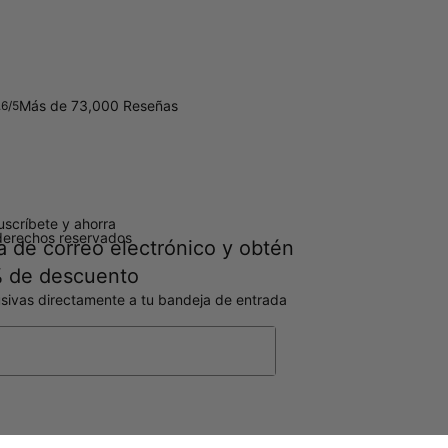
Más de 73,000 Reseñas
.6/5
uscríbete y ahorra
derechos reservados
a de correo electrónico y obtén
 de descuento
sivas directamente a tu bandeja de entrada