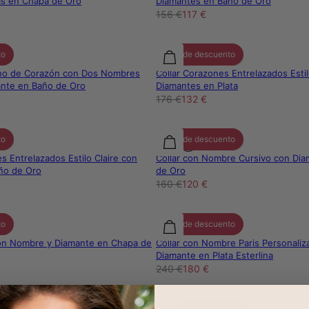
s en Chapa de Oro
Diamantes en Baño de Oro
156 €
117 €
to
25% de descuento
rno de Corazón con Dos Nombres
Collar Corazones Entrelazados Estil
ante en Baño de Oro
Diamantes en Plata
176 €
132 €
to
25% de descuento
s Entrelazados Estilo Claire con
Collar con Nombre Cursivo con Di
ño de Oro
de Oro
160 €
120 €
to
25% de descuento
 con Nombre y Diamante en Chapa de
Collar con Nombre Paris Personali
Diamante en Plata Esterlina
240 €
180 €
to
25% de descuento