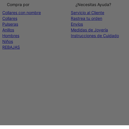
Compra por
¿Necesitas Ayuda?
Collares con nombre
Servicio al Cliente
Collares
Rastrea tu orden
Pulseras
Envíos
Anillos
Medidas de Joyería
Hombres
Instrucciones de Cuidado
Niños
REBAJAS