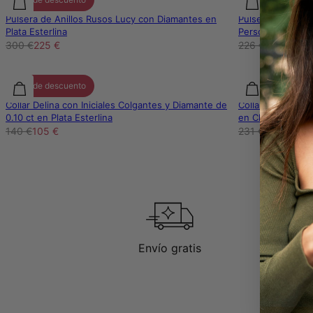
Pulsera de Anillos Rusos Lucy con Diamantes en
Pulsera de Eslab
Plata Esterlina
Personalizados c
300 €
225 €
226 €
169 €
25% de descuento
25% de descuen
Collar Delina con Iniciales Colgantes y Diamante de
Collar de Eslabo
0.10 ct en Plata Esterlina
en Chapa de Oro
140 €
105 €
231 €
173 €
Envío gratis
D