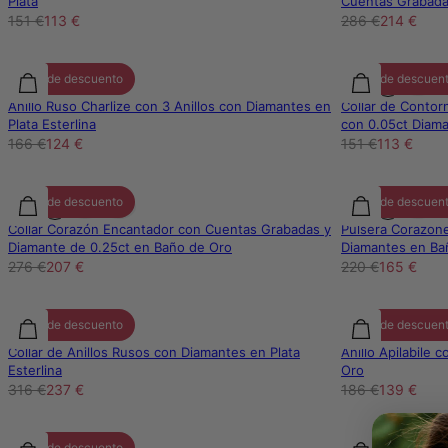
Plata
Cuentas Grabada
151 €
113 €
286 €
214 €
25% de descuento
25% de descuen
Anillo Ruso Charlize con 3 Anillos con Diamantes en
Collar de Conto
Plata Esterlina
con 0.05ct Diam
166 €
124 €
151 €
113 €
25% de descuento
25% de descuen
Collar Corazón Encantador con Cuentas Grabadas y
Pulsera Corazone
Diamante de 0.25ct en Baño de Oro
Diamantes en Ba
276 €
207 €
220 €
165 €
25% de descuento
25% de descuen
Collar de Anillos Rusos con Diamantes en Plata
Anillo Apilabile
Esterlina
Oro
316 €
237 €
186 €
139 €
25% de descuento
25% de descuen