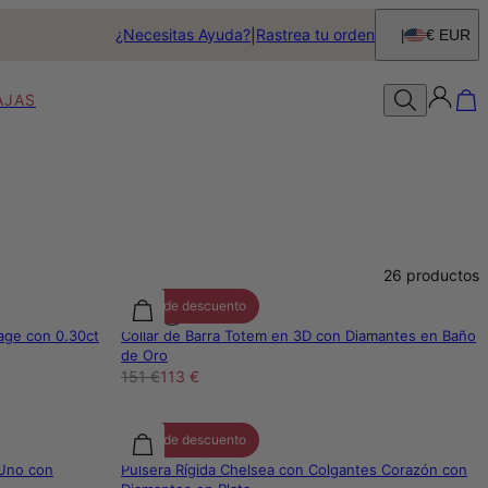
¿Necesitas Ayuda?
Rastrea tu orden
€ EUR
AJAS
26
productos
25% de descuento
age con 0.30ct
Collar de Barra Totem en 3D con Diamantes en Baño
de Oro
151 €
113 €
25% de descuento
 Uno con
Pulsera Rígida Chelsea con Colgantes Corazón con