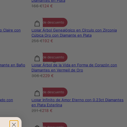
Diamantes en Plata
166 €
124 €
25% de descuento
o Claire con
Collar Árbol Genealógico en Círculo con Zirconia
Cúbica Oro con Diamante en Plata
256 €
192 €
25% de descuento
amante en Baño
Collar Árbol de la Vida en Forma de Corazón con
Diamantes en Vermeil de Oro
306 €
229 €
25% de descuento
zado con
Collar Infinito de Amor Eterno con 0.23ct Diamantes
en Plata Esterlina
291 €
218 €
15% de descuento