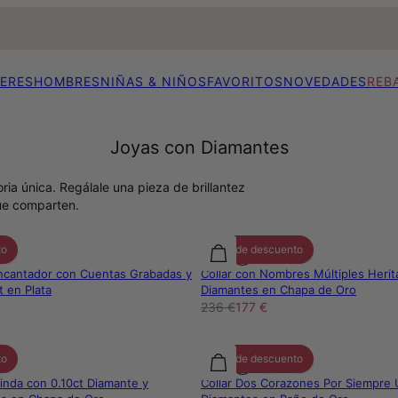
ERES
HOMBRES
NIÑAS & NIÑOS
FAVORITOS
NOVEDADES
REB
Joyas con Diamantes
ia única. Regálale una pieza de brillantez
que comparten.
to
25% de descuento
Encantador con Cuentas Grabadas y
Collar con Nombres Múltiples Herit
t en Plata
Diamantes en Chapa de Oro
236 €
177 €
to
25% de descuento
Linda con 0.10ct Diamante y
Collar Dos Corazones Por Siempre