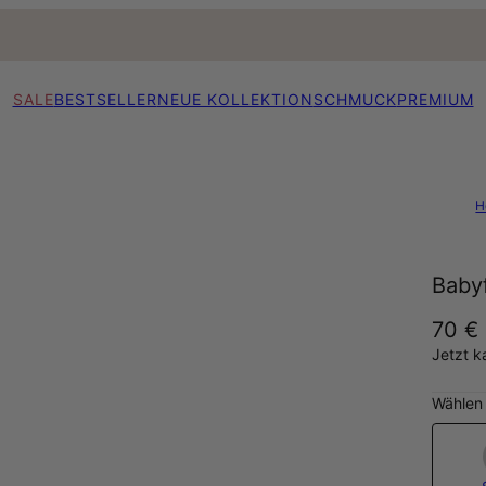
SALE
BESTSELLER
NEUE KOLLEKTION
SCHMUCK
PREMIUM
H
Babyf
70 €
Jetzt k
Wählen 