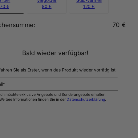
Silber
Vergoldet
Gold-Vermeil
70 €
80 €
120 €
chensumme
:
70 €
Bald wieder verfügbar!
fahren Sie als Erster, wenn das Produkt wieder vorrätig ist
il*
Ich möchte exklusive Angebote und Sonderangebote erhalten.
Weitere Informationen finden Sie in der
Datenschutzerklärung
.
BENACHRICHTIGEN SIE MICH