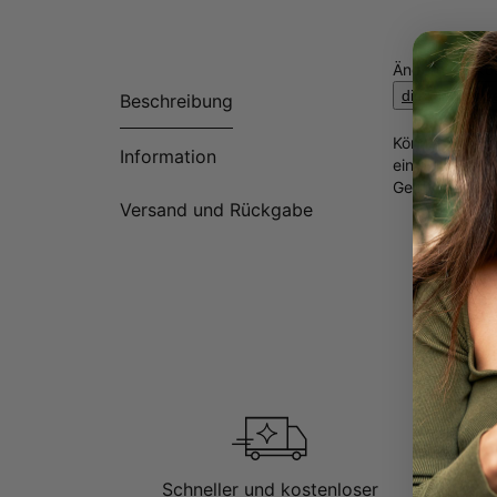
Ändern Sie ko
die Ringgröß
Beschreibung
Können Sie an
Information
ein einzigarti
Geburtsstein u
Versand und Rückgabe
Schneller und kostenloser