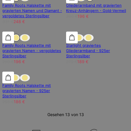
Family Roots Halskette mit
Gliederarmband mit gravierten
gravierten Namen und Diamant -
Kreuz-Anhängern - Gold-Vermeil
vergoldetes Sterlingsilber
280 €
196 €
331 €
248 €
30% Rabatt
30% Rabatt
30% Rabatt
Family Roots Halskette mit
Starlight graviertes
gravierten Namen - vergoldetes
Gliederarmband - 925er
Sterlingsilber
Sterlingsilber
280 €
196 €
270 €
189 €
30% Rabatt
30% Rabatt
Family Roots Halskette mit
gravierten Namen - 925er
Sterlingsilber
266 €
186 €
Gesehen 13 von 13