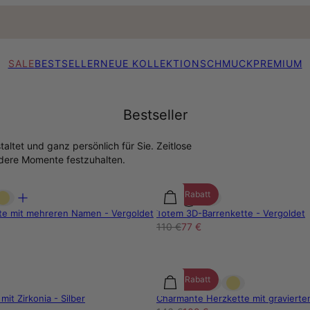
SALE
BESTSELLER
NEUE KOLLEKTION
SCHMUCK
PREMIUM
Bestseller
ltet und ganz persönlich für Sie. Zeitlose
dere Momente festzuhalten.
30% Rabatt
tte mit mehreren Namen - Vergoldet
Totem 3D-Barrenkette - Vergoldet
110 €
77 €
30% Rabatt
mit Zirkonia - Silber
Charmante Herzkette mit gravierten