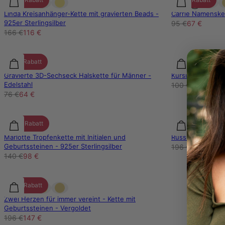
Linda Kreisanhänger-Kette mit gravierten Beads -
Carrie Namensket
925er Sterlingsilber
95 €
67 €
166 €
116 €
15% Rabatt
30% Rabatt
Gravierte 3D-Sechseck Halskette für Männer -
Kursive Namensk
Edelstahl
100 €
70 €
76 €
64 €
30% Rabatt
30% Rabatt
Marlotte Tropfenkette mit Initialen und
Russische Ring-H
Geburtssteinen - 925er Sterlingsilber
196 €
137 €
140 €
98 €
25% Rabatt
Zwei Herzen für immer vereint - Kette mit
Geburtssteinen - Vergoldet
196 €
147 €