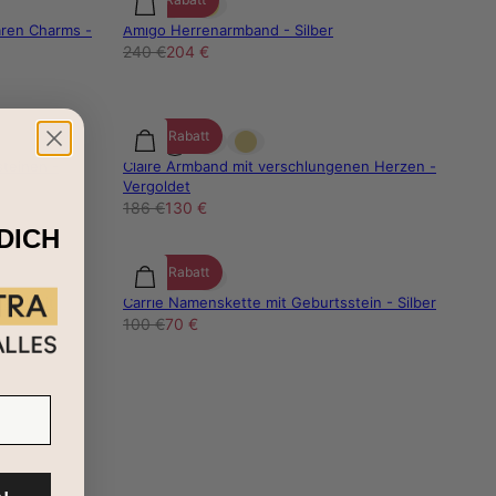
aren Charms -
Amigo Herrenarmband - Silber
240 €
204 €
30% Rabatt
teinen -
Claire Armband mit verschlungenen Herzen -
Vergoldet
186 €
130 €
DICH
30% Rabatt
band mit
Carrie Namenskette mit Geburtsstein - Silber
100 €
70 €