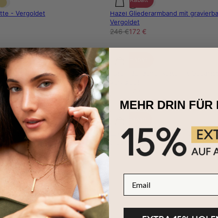
te - Vergoldet
Hazel Gliederarmband mit gravierb
Vergoldet
246 €
172 €
30% Rabatt
ette - Vergoldet
Totem 3D-Barrenkette mit Geburtss
Vergoldet
120 €
84 €
MEHR DRIN FÜR 
15% Rabatt
alskette mit 3 Ringen - Silber
Lavastein & Tiegerauge Herrenarm
silbernen gravierbaren Beads
156 €
132 €
Email