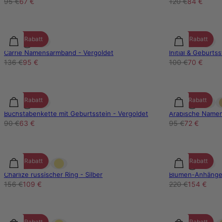
95 €
67 €
120 €
84 €
30% Rabatt
30% Rabatt
Carrie Namensarmband - Vergoldet
Initial & Geburts
136 €
95 €
100 €
70 €
30% Rabatt
25% Rabatt
Buchstabenkette mit Geburtsstein - Vergoldet
Arabische Namen
90 €
63 €
95 €
72 €
30% Rabatt
30% Rabatt
Charlize russischer Ring - Silber
Blumen-Anhänger 
156 €
109 €
220 €
154 €
30% Rabatt
30% Rabatt