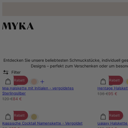
Bestseller Schmuck - MYKA
Entdecken Sie unsere beliebtesten Schmuckstücke, individuell gesta
Designs – perfekt zum Verschenken oder um beson
Filter
30% Rabatt
30% Rabatt
Mia Halskette mit Initialen - vergoldetes
Heritage Halske
Sterlingsilber
136 €
95 €
120 €
84 €
30% Rabatt
30% Rabatt
Klassische Cocktail Namenskette - Vergoldet
Galaxy Halskette 