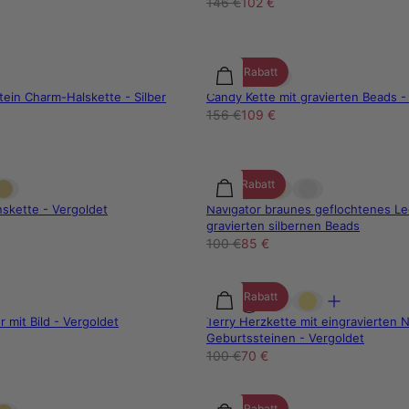
146 €
102 €
30% Rabatt
stein Charm-Halskette - Silber
Candy Kette mit gravierten Beads - 
156 €
109 €
15% Rabatt
skette - Vergoldet
Navigator braunes geflochtenes L
gravierten silbernen Beads
100 €
85 €
30% Rabatt
mit Bild - Vergoldet
Terry Herzkette mit eingravierten
Geburtssteinen - Vergoldet
100 €
70 €
30% Rabatt