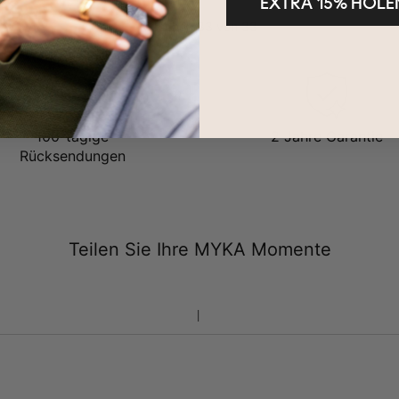
EXTRA 15% HOLE
Gesehen 33 von 33
100-tägige
2 Jahre Garantie
Rücksendungen
Teilen Sie Ihre MYKA Momente