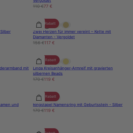
Vergoldet
110 €
77 €
25% Rabatt
Silber
Zwei Herzen für immer vereint – Kette mit
Diamanten - Vergoldet
156 €
117 €
30% Rabatt
ederarmband mit
Linda Kreisanhänger-Armreif mit gravierten
silbernen Beads
170 €
119 €
30% Rabatt
 Namen und
Ringstapel Namensring mit Geburtsstein - Silber
170 €
119 €
15% Rabatt